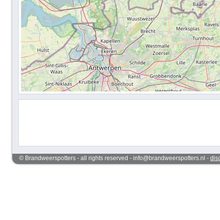
© Brandweerspotters - all rights reserved - info@brandweerspotters.nl -
dis