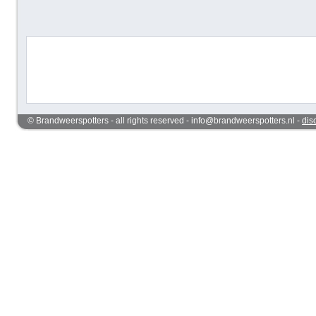
© Brandweerspotters - all rights reserved - info@brandweerspotters.nl -
dis