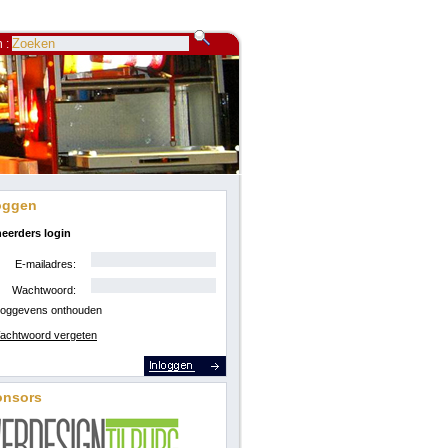
 :
oggen
eerders login
E-mailadres:
Wachtwoord:
loggevens onthouden
achtwoord vergeten
onsors