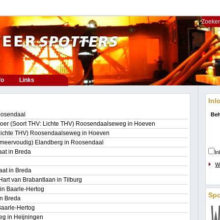
Zoeken
fo
Links
Inl
oosendaal
Beh
rvoer (Soort THV: Lichte THV) Roosendaalseweg in Hoeven
 Lichte THV) Roosendaalseweg in Hoeven
(meervoudig) Elandberg in Roosendaal
at in Breda
In
W
aat in Breda
Hart van Brabantlaan in Tilburg
 in Baarle-Hertog
Sp
in Breda
Baarle-Hertog
g in Heijningen