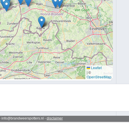
Leaflet
|
©
OpenStreetMap
 - info@brandweerspotters.nl -
disclaimer