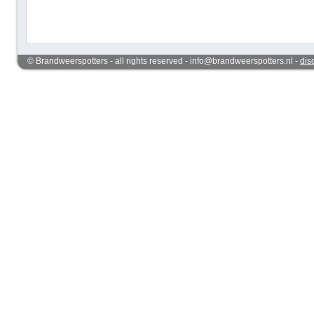
© Brandweerspotters - all rights reserved - info@brandweerspotters.nl -
dis