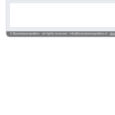
© Brandweerspotters - all rights reserved - info@brandweerspotters.nl -
dis