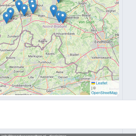
Leaflet
|
©
OpenStreetMap