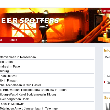
Zoeken
fo
Links
Inl
eethovenlaan in Roosendaal
Beh
t in Breda
ndreef in Putte
Tilburg
 Kaatsheuvel
In
jk in Fijnaart
W
che Koepelbaan in Oud Gastel
 de Brouwerpark Hoofdgebouw Bredasew in Tilburg
Tilburg-West 4 Karel Boddenweg in Tilburg
Sp
n Zevenbergschen Hoek
d Oost in Meeuwen
Teteringen Arnold Janssenlaan in Teteringen