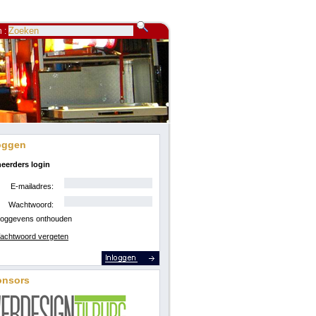
 :
oggen
eerders login
E-mailadres:
Wachtwoord:
loggevens onthouden
achtwoord vergeten
onsors