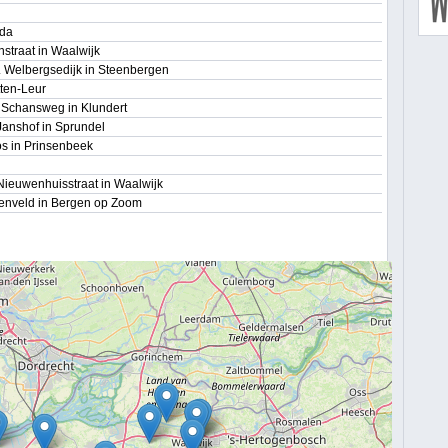
eda
nstraat in Waalwijk
z. Welbergsedijk in Steenbergen
tten-Leur
) Schansweg in Klundert
 Janshof in Sprundel
os in Prinsenbeek
Nieuwenhuisstraat in Waalwijk
senveld in Bergen op Zoom