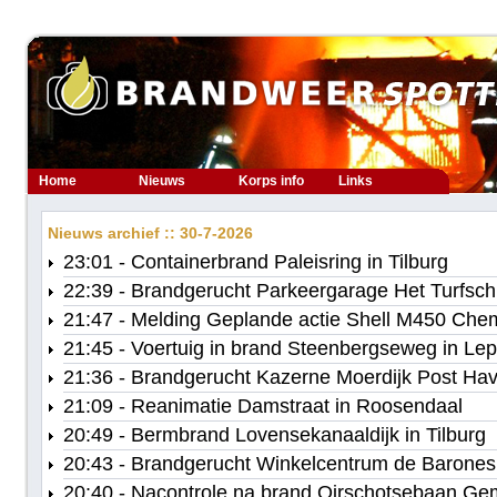
Home
Nieuws
Korps info
Links
Nieuws archief :: 30-7-2026
23:01 - Containerbrand Paleisring in Tilburg
22:39 - Brandgerucht Parkeergarage Het Turfsch
21:47 - Melding Geplande actie Shell M450 Che
21:45 - Voertuig in brand Steenbergseweg in Lep
21:36 - Brandgerucht Kazerne Moerdijk Post Hav
21:09 - Reanimatie Damstraat in Roosendaal
20:49 - Bermbrand Lovensekanaaldijk in Tilburg
20:43 - Brandgerucht Winkelcentrum de Barones
20:40 - Nacontrole na brand Oirschotsebaan Ge