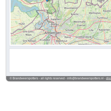
© Brandweerspotters - all rights reserved - info@brandweerspotters.nl -
dis