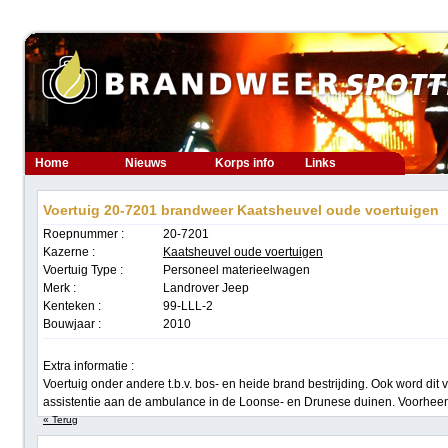
Home
Nieuws
Korps info
Links
Voertuig 20-7201 brandweer Kaatsheuvel oude voertuigen
Roepnummer :
20-7201
Kazerne :
Kaatsheuvel oude voertuigen
Voertuig Type :
Personeel materieelwagen
Merk :
Landrover Jeep
Kenteken :
99-LLL-2
Bouwjaar :
2010
Extra informatie :
Voertuig onder andere t.b.v. bos- en heide brand bestrijding. Ook word dit 
assistentie aan de ambulance in de Loonse- en Drunese duinen. Voorhee
« Terug