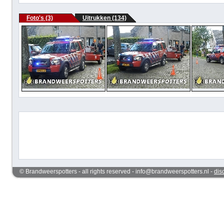
Foto's (3)
Uitrukken (134)
© Brandweerspotters - all rights reserved - info@brandweerspotters.nl -
dis