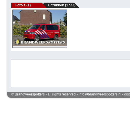
Foto's (1)
Uitrukken (1722)
© Brandweerspotters - all rights reserved - info@brandweerspotters.nl -
dis