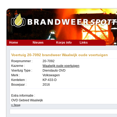
Home
Nieuws
Korps info
Links
Voertuig 20-7092 brandweer Waalwijk oude voertuigen
Roepnummer :
20-7092
Kazerne :
Waalwijk oude voertuigen
Voertuig Type :
Dienstauto OVD
Merk :
Volkswagen
Kenteken :
KP-433-D
Bouwjaar :
2016
Extra informatie :
OVD Gebied Waalwijk
« Terug