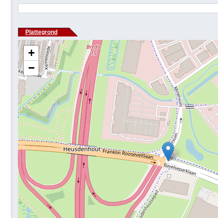
Plattegrond
+
−