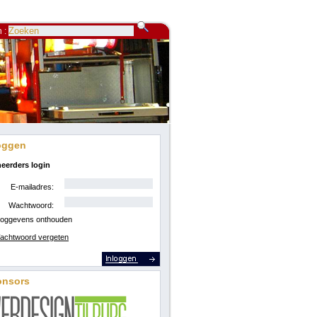
 :
oggen
eerders login
E-mailadres:
Wachtwoord:
loggevens onthouden
achtwoord vergeten
onsors