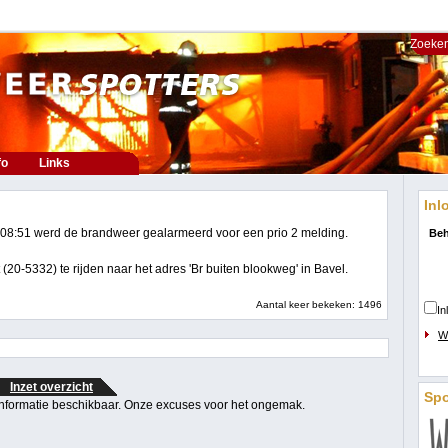
Zoeken
fo
Links
Inl
08:51 werd de brandweer gealarmeerd voor een prio 2 melding.
Beh
20-5332) te rijden naar het adres 'Br buiten blookweg' in Bavel.
Aantal keer bekeken: 1496
In
W
Inzet overzicht
Sp
 informatie beschikbaar. Onze excuses voor het ongemak.