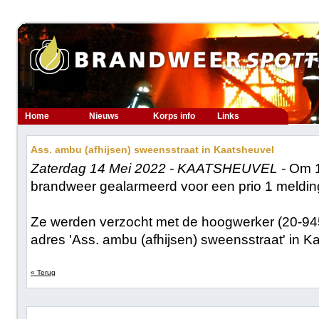
Home
Nieuws
Korps info
Links
Ass. ambu (afhijsen) sweensstraat in Kaatsheuvel
Zaterdag 14 Mei 2022 - KAATSHEUVEL -
Om 1
brandweer gealarmeerd voor een prio 1 meldin
Ze werden verzocht met de hoogwerker (20-9451
adres 'Ass. ambu (afhijsen) sweensstraat' in K
« Terug