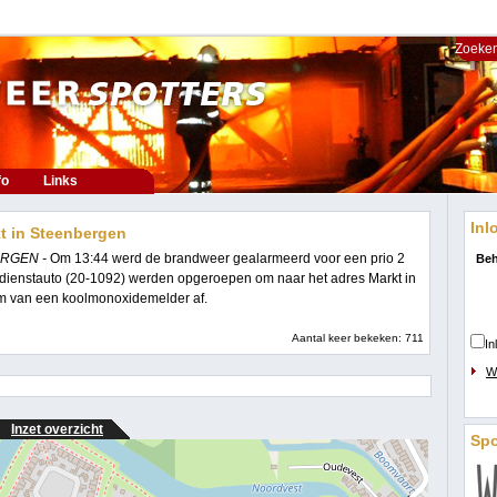
Zoeken
fo
Links
Inl
t in Steenbergen
ERGEN -
Om 13:44 werd de brandweer gealarmeerd voor een prio 2
Beh
 dienstauto (20-1092) werden opgeroepen om naar het adres Markt in
rm van een koolmonoxidemelder af.
Aantal keer bekeken: 711
In
W
Inzet overzicht
Sp