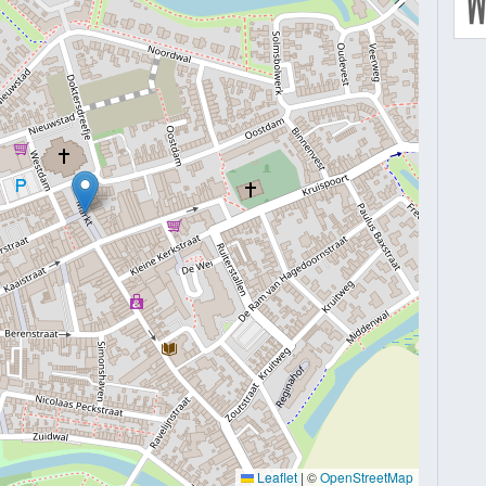
Leaflet
|
©
OpenStreetMap