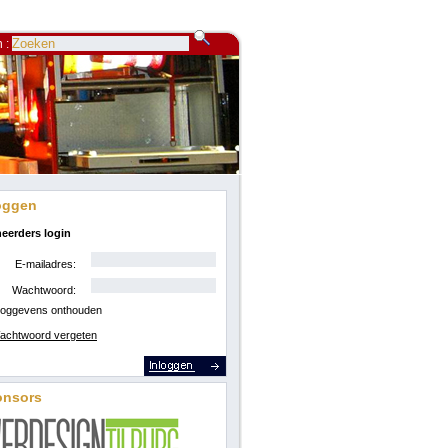
 :
oggen
eerders login
E-mailadres:
Wachtwoord:
loggevens onthouden
achtwoord vergeten
onsors