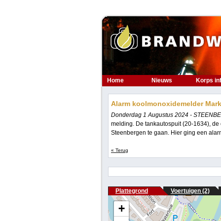
Home
Nieuws
Korps in
Alarm koolmonoxidemelder Mark
Donderdag 1 Augustus 2024 - STEENB
melding. De tankautospuit (20-1634), de
Steenbergen te gaan. Hier ging een ala
« Terug
Plattegrond
Voertuigen (2)
+