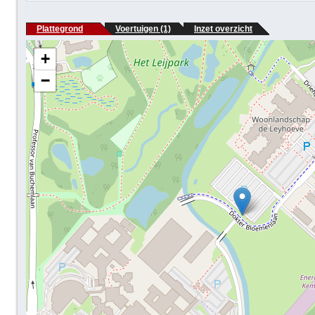
Plattegrond
Voertuigen (1)
Inzet overzicht
+
−