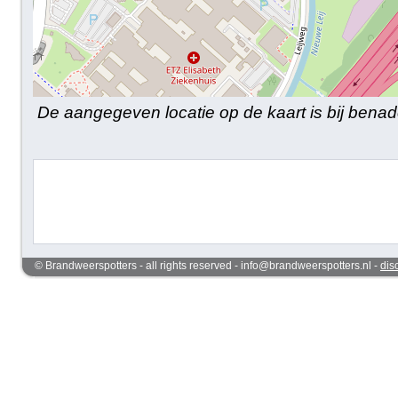
De aangegeven locatie op de kaart is bij benad
© Brandweerspotters - all rights reserved - info@brandweerspotters.nl -
dis