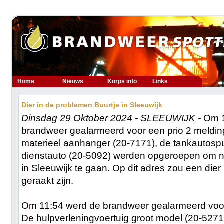
Home
Nieuws
Korps info
Links
Dier in de problemen Buurtje in Sleeuwijk
Dinsdag 29 Oktober 2024 - SLEEUWIJK -
Om 1
brandweer gealarmeerd voor een prio 2 meldin
materieel aanhanger (20-7171), de tankautospu
dienstauto (20-5092) werden opgeroepen om na
in Sleeuwijk te gaan. Op dit adres zou een die
geraakt zijn.
Om 11:54 werd de brandweer gealarmeerd voor
De hulpverleningvoertuig groot model (20-52