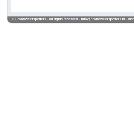
© Brandweerspotters - all rights reserved - info@brandweerspotters.nl -
dis