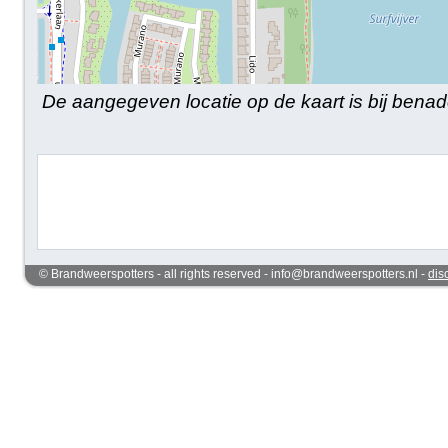
De aangegeven locatie op de kaart is bij benad
© Brandweerspotters - all rights reserved - info@brandweerspotters.nl -
dis