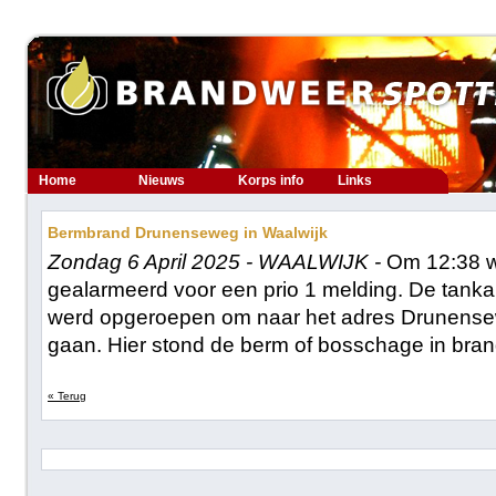
Home
Nieuws
Korps info
Links
Bermbrand Drunenseweg in Waalwijk
Zondag 6 April 2025 - WAALWIJK -
Om 12:38 w
gealarmeerd voor een prio 1 melding. De tanka
werd opgeroepen om naar het adres Drunensew
gaan. Hier stond de berm of bosschage in bran
« Terug