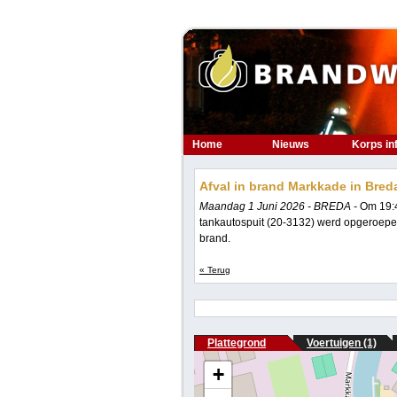
Home
Nieuws
Korps in
Afval in brand Markkade in Bred
Maandag 1 Juni 2026 - BREDA -
Om 19:4
tankautospuit (20-3132) werd opgeroepen
brand.
« Terug
Plattegrond
Voertuigen (1)
+