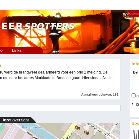
Zoeken
fo
Links
Inl
a
6 werd de brandweer gealarmeerd voor een prio 2 melding. De
Beh
 om naar het adres Markkade in Breda te gaan. Hier stond afval in
Aantal keer bekeken: 181
In
W
Inzet overzicht
Sp