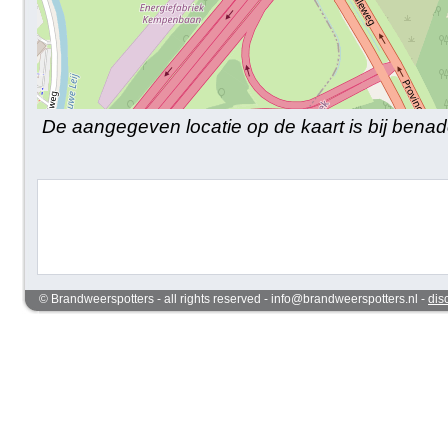
De aangegeven locatie op de kaart is bij benad
© Brandweerspotters - all rights reserved - info@brandweerspotters.nl -
dis