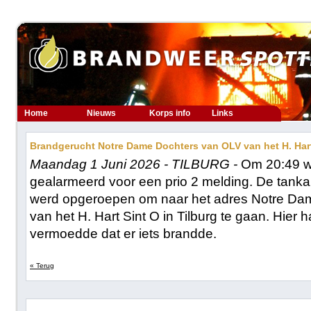
Home
Nieuws
Korps info
Links
Brandgerucht Notre Dame Dochters van OLV van het H. Hart 
Maandag 1 Juni 2026 - TILBURG -
Om 20:49 w
gealarmeerd voor een prio 2 melding. De tanka
werd opgeroepen om naar het adres Notre Da
van het H. Hart Sint O in Tilburg te gaan. Hier
vermoedde dat er iets brandde.
« Terug