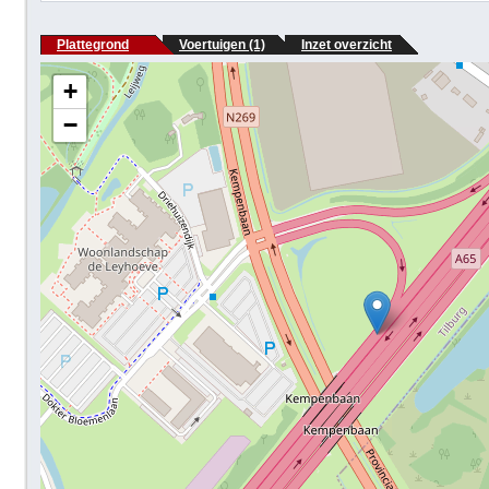
Plattegrond
Voertuigen (1)
Inzet overzicht
+
−