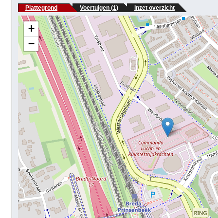
Plattegrond
Voertuigen (1)
Inzet overzicht
+
−