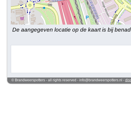
De aangegeven locatie op de kaart is bij benad
© Brandweerspotters - all rights reserved - info@brandweerspotters.nl -
dis