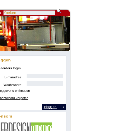
 :
oggen
eerders login
E-mailadres:
Wachtwoord:
loggevens onthouden
achtwoord vergeten
onsors