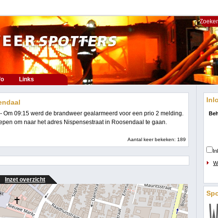
Zoeken
fo
Links
Inl
endaal
 -
Om 09:15 werd de brandweer gealarmeerd voor een prio 2 melding.
Beh
epen om naar het adres Nispensestraat in Roosendaal te gaan.
Aantal keer bekeken: 189
In
W
Inzet overzicht
Sp