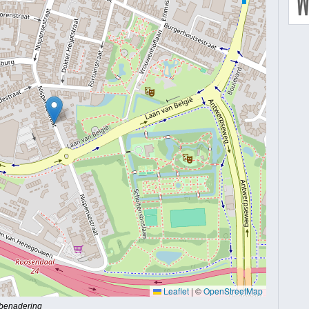
Leaflet
|
©
OpenStreetMap
 benadering