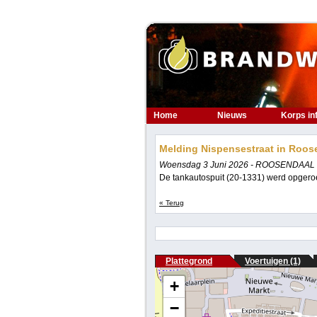
Home
Nieuws
Korps in
Melding Nispensestraat in Roos
Woensdag 3 Juni 2026 - ROOSENDAAL
De tankautospuit (20-1331) werd opgero
« Terug
Plattegrond
Voertuigen (1)
+
−