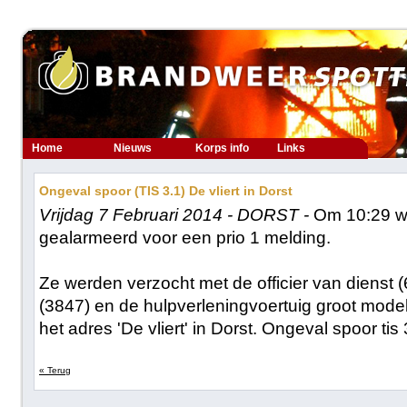
Home
Nieuws
Korps info
Links
Ongeval spoor (TIS 3.1) De vliert in Dorst
Vrijdag 7 Februari 2014 - DORST -
Om 10:29 w
gealarmeerd voor een prio 1 melding.
Ze werden verzocht met de officier van dienst 
(3847) en de hulpverleningvoertuig groot model 
het adres 'De vliert' in Dorst. Ongeval spoor tis 
« Terug