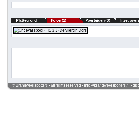
Plattegrond
Fotos (1)
Voertuigen (3)
Inzet over
© Brandweerspotters - all rights reserved - info@brandweerspotters.nl -
dis