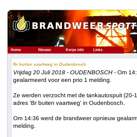
Home
Nieuws
Korps info
Links
Br buiten vaartweg in Oudenbosch
Vrijdag 20 Juli 2018 - OUDENBOSCH -
Om 14:
gealarmeerd voor een prio 1 melding.
Ze werden verzocht met de tankautospuit (20-12
adres 'Br buiten vaartweg' in Oudenbosch.
Om 14:36 werd de brandweer opnieuw gealarme
melding.