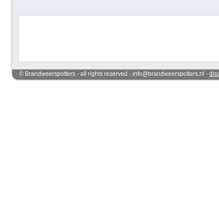
© Brandweerspotters - all rights reserved - info@brandweerspotters.nl -
dis