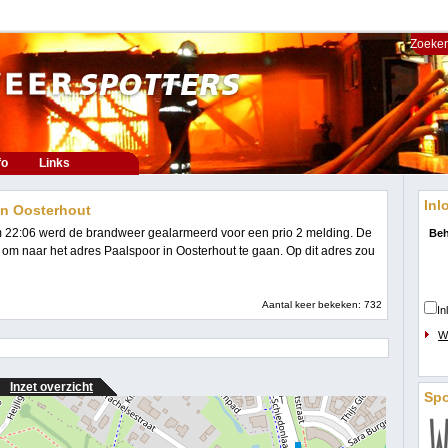
Zoeken
fo
Links
Inl
in Oosterhout
 22:06 werd de brandweer gealarmeerd voor een prio 2 melding. De
Beh
m naar het adres Paalspoor in Oosterhout te gaan. Op dit adres zou
Aantal keer bekeken: 732
In
W
Inzet overzicht
Sp