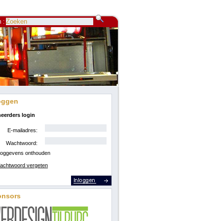
 :
oggen
eerders login
E-mailadres:
Wachtwoord:
loggevens onthouden
achtwoord vergeten
onsors