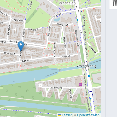
Leaflet
|
©
OpenStreetMap