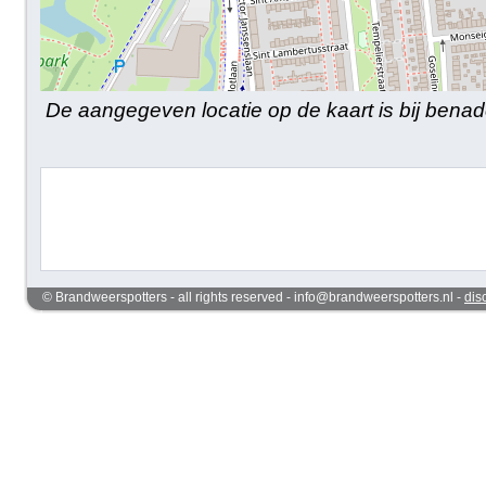
De aangegeven locatie op de kaart is bij benad
© Brandweerspotters - all rights reserved - info@brandweerspotters.nl -
dis