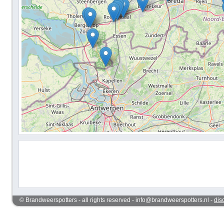
© Brandweerspotters - all rights reserved - info@brandweerspotters.nl -
dis