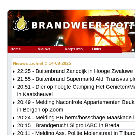
Home
Nieuws
Korps info
Links
Nieuws archief :: 14-08-2025
22:25 - Buitenbrand Zanddijk in Hooge Zwaluwe
21:55 - Buitenbrand Supermarkt Aldi Transvaalple
20:51 - Dier op hoogte Camping Het Genieten/M
in Kaatsheuvel
20:49 - Melding Nacontrole Appartementen Beuks
in Bergen op Zoom
20:24 - Melding BR berm/bosschage Maaskade i
20:15 - Brandgerucht Sligro IABC in Breda
20:11 - Melding Ass. Politie Molenstraat in Tilbur