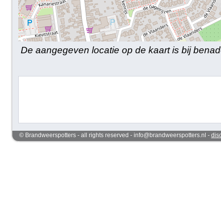
De aangegeven locatie op de kaart is bij benad
© Brandweerspotters - all rights reserved - info@brandweerspotters.nl -
dis