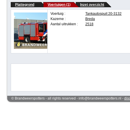
Plattegrond
Voertuigen (1)
Inzet overzicht
Voertuig :
Tankautospuit 20-3132
Kazerne :
Breda
Aantal uitrukken :
2518
© Brandweerspotters - all rights reserved - info@brandweerspotters.nl -
dis