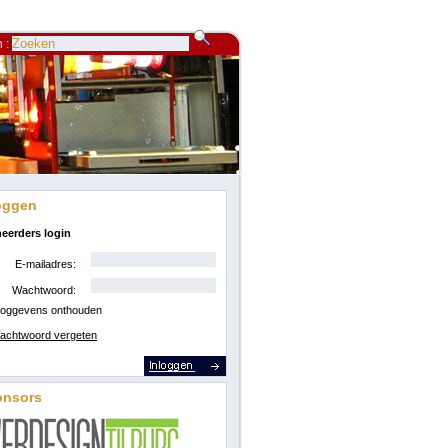
 :
oggen
eerders login
E-mailadres:
Wachtwoord:
loggevens onthouden
achtwoord vergeten
onsors