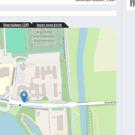
Aantal keer bekeken: 15940
Voertuigen (29)
Inzet overzicht