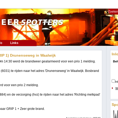
Zoeken
fo
Links
Inl
RIP 1) Drunenseweg in Waalwijk
m 14:30 werd de brandweer gealarmeerd voor een prio 1 melding.
Beh
 (6031) te rijden naar het adres 'Drunenseweg' in Waalwijk. Bosbrand
In
d voor een prio 2 melding.
W
84) en de verzorging (hvz) te rijden naar het adres 'Richting melkpad'
Sp
aar GRIP 1 + Zeer grote brand.