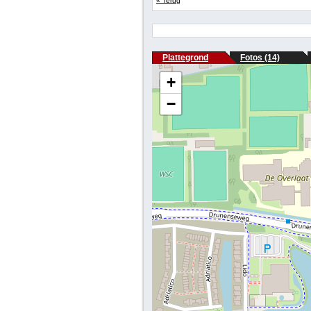
« Terug
Plattegrond
Fotos (14)
+
−