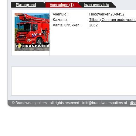
Plattegrond
Voertuigen (1)
Inzet overzicht
Voertuig :
Hoogwerker 20-9452
Kazerne :
Tilburg Centrum oude voert
Aantal uitrukken :
2062
© Brandweerspotters - all rights reserved - info@brandweerspotters.nl -
dis